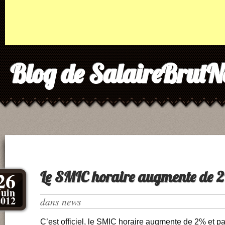
Blog de SalaireBrutN
26
Le SMIC horaire augmente de 2%
Juin
2012
dans
news
C’est officiel, le SMIC horaire augmente de 2% et pa