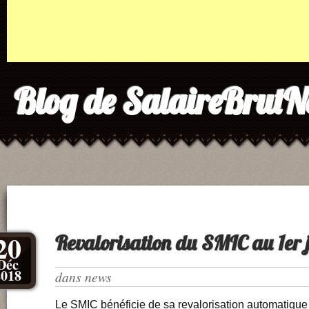
Blog de SalaireBrutN
20
Revalorisation du SMIC au 1er 
Déc
2018
dans
news
Le SMIC bénéficie de sa revalorisation automatique 